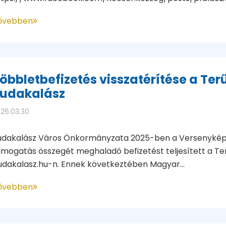
ővebben
öbbletbefizetés visszatérítése a Terü
udakalász
26.03.30
udakalász Város Önkormányzata 2025-ben a Versenykép
mogatás összegét meghaladó befizetést teljesített a Terü
udakalasz.hu-n. Ennek következtében Magyar...
ővebben