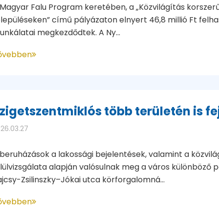
 Magyar Falu Program keretében, a „Közvilágítás korszer
lepüléseken” című pályázaton elnyert 46,8 millió Ft felha
unkálatai megkezdődtek. A Ny...
ővebben
zigetszentmiklós több területén is fej
26.03.27
 beruházások a lakossági bejelentések, valamint a közvil
lülvizsgálata alapján valósulnak meg a város különböző po
jcsy-Zsilinszky–Jókai utca körforgalomná...
ővebben