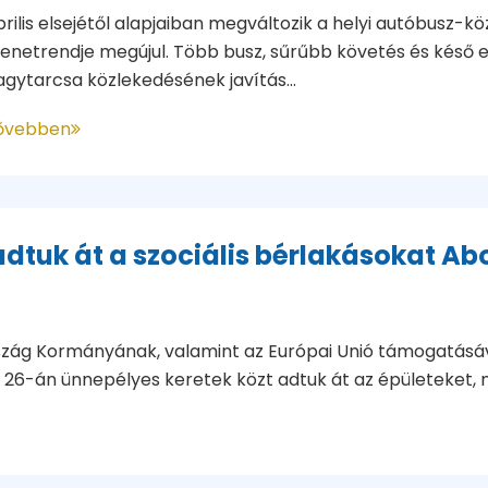
rilis elsejétől alapjaiban megváltozik a helyi autóbusz-k
enetrendje megújul. Több busz, sűrűbb követés és késő es
gytarcsa közlekedésének javítás...
ővebben
adtuk át a szociális bérlakásokat A
ág Kormányának, valamint az Európai Unió támogatásáva
26-án ünnepélyes keretek közt adtuk át az épületeket, m