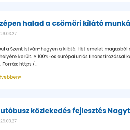
zépen halad a csömöri kilátó munká
26.03.27
ül a Szent István-hegyen a kilátó. Hét emelet magasból n
helyére került. A 100%-os európai uniós finanszírozással 
. Forrás: https:/...
ővebben
utóbusz közlekedés fejlesztés Nagy
26.03.27