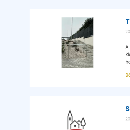
T
20
A
ki
h
B
S
20