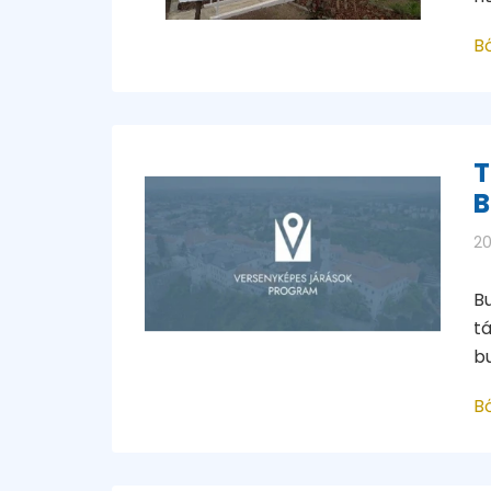
B
T
B
20
B
tá
b
B