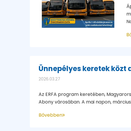
Áp
m
Na
B
Ünnepélyes keretek közt 
2026.03.27
Az ERFA program keretében, Magyarorsz
Abony városában. A mai napon, március 
Bővebben