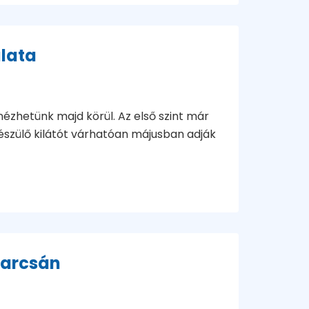
lata
ézhetünk majd körül. Az első szint már
készülő kilátót várhatóan májusban adják
tarcsán