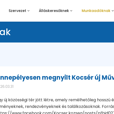
Szervezet
Álláskeresőknek
Munkaadóknak
ak
nnepélyesen megnyilt Kocsér új Mű
26.03.31
y új közösségi tér jött létre, amely remélhetőleg hosszú 
lményeknek, rendezvényeknek és találkozásoknak. Forrás
ttps://www.facebook.com/Kocser.kozseg/posts/pfbid027