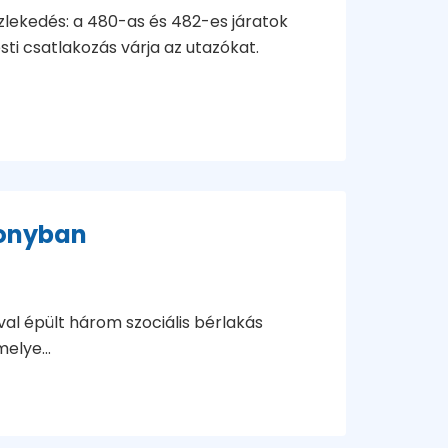
özlekedés: a 480-as és 482-es járatok
ti csatlakozás várja az utazókat.
bonyban
l épült három szociális bérlakás
elye...