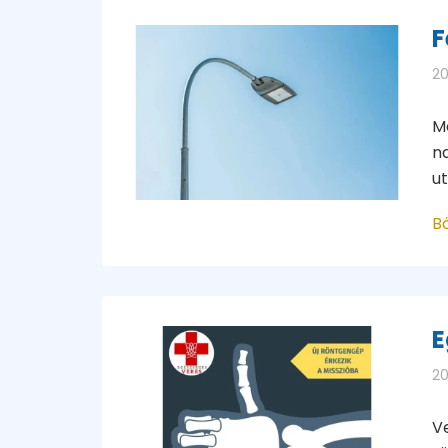
F
20
M
n
u
B
E
20
V