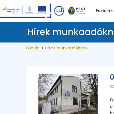
Paktum
Hírek munkaadókn
Főoldal
>
Hírek munkaadóknak
Ü
20
Eg
é
h