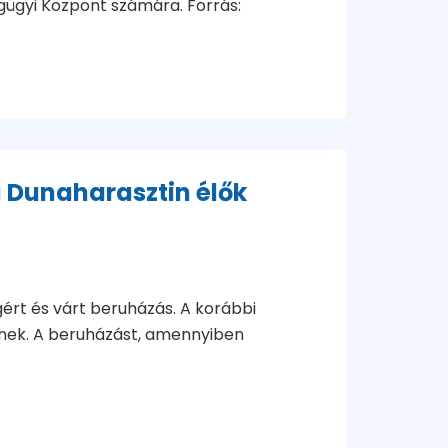
gügyi Központ számára. Forrás:
a Dunaharasztin élők
gért és várt beruházás. A korábbi
nnek. A beruházást, amennyiben