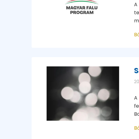
A
te
m
B
S
20
A
fe
Ba
B