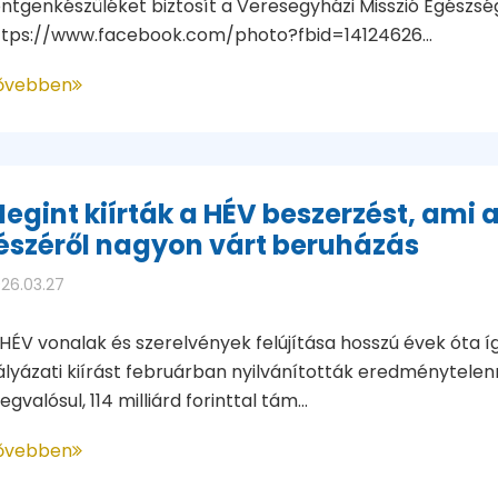
öntgenkészüléket biztosít a Veresegyházi Misszió Egészsé
ttps://www.facebook.com/photo?fbid=14124626...
ővebben
egint kiírták a HÉV beszerzést, ami 
észéről nagyon várt beruházás
26.03.27
HÉV vonalak és szerelvények felújítása hosszú évek óta í
ályázati kiírást februárban nyilvánították eredménytele
gvalósul, 114 milliárd forinttal tám...
ővebben