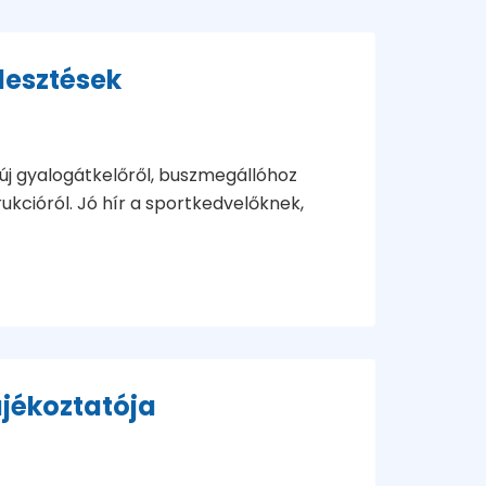
jlesztések
új gyalogátkelőről, buszmegállóhoz
rukcióról. Jó hír a sportkedvelőknek,
jékoztatója