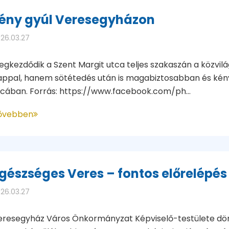
ény gyúl Veresegyházon
26.03.27
egkezdődik a Szent Margit utca teljes szakaszán a közvi
appal, hanem sötétedés után is magabiztosabban és kén
tcában. Forrás: https://www.facebook.com/ph...
ővebben
gészséges Veres – fontos előrelépés
26.03.27
eresegyház Város Önkormányzat Képviselő-testülete dönt