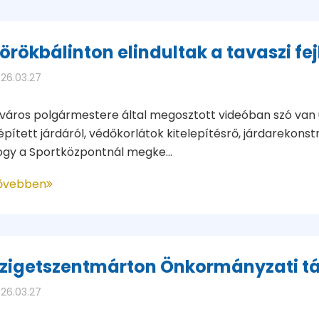
örökbálinton elindultak a tavaszi fe
26.03.27
 város polgármestere által megosztott videóban szó van 
épített járdáról, védőkorlátok kitelepítésrő, járdarekonst
ogy a Sportközpontnál megke...
ővebben
zigetszentmárton Önkormányzati tá
26.03.27