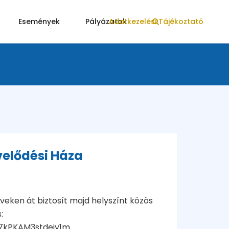
Események
Pályázatok
Adatkezelési Tájékoztató
velődési Háza
éveken át biztosít majd helyszínt közös
:
kPKAM3stdeiy1m...