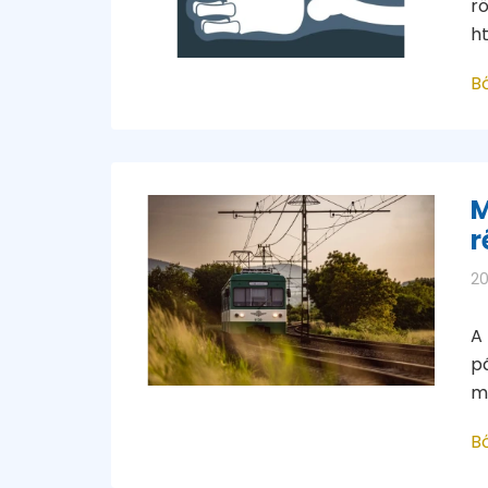
r
h
B
M
r
20
A 
p
me
B