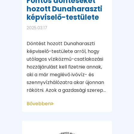
Fontos döntéseket
hozott Dunaharaszti
képviselő-testülete
2025.03.17
Döntést hozott Dunaharaszti
képviselő-testülete arról, hogy
utólagos víziközmű-csatlakozási
hozzájárulást kell fizetnie annak,
aki a már meglévő ivóvíz- és
szennyvízhálózatra akar újonnan
rákötni. Azok a gazdasági szerep...
Bővebben