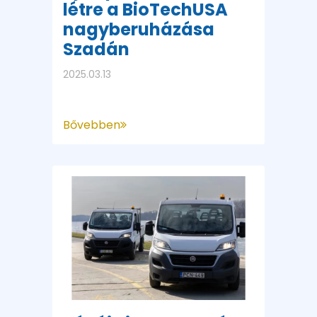
létre a BioTechUSA
nagyberuházása
Szadán
2025.03.13
Bővebben