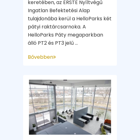
keretében, az ERSTE Nyíltvégű
Ingatlan Befektetési Alap
tulajdonába kerül a HelloParks két
pátyi raktárcsarnoka. A
HelloParks Páty megaparkban
álló PT2 és PT3 jelű ...
Bővebben