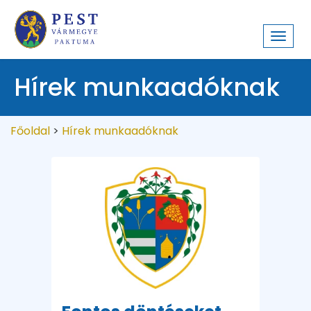
Toggl
navig
Hírek munkaadóknak
Főoldal
>
Hírek munkaadóknak