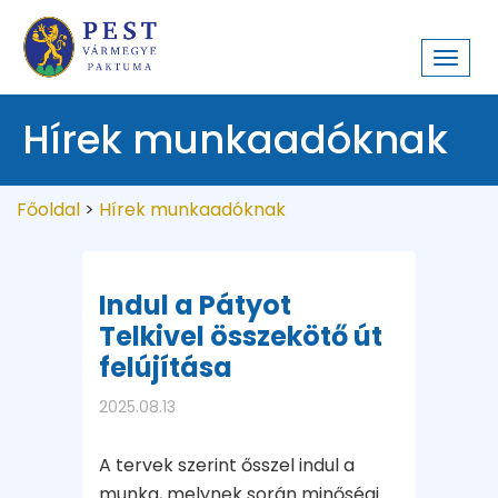
Toggl
navig
Hírek munkaadóknak
Főoldal
>
Hírek munkaadóknak
Indul a Pátyot
Telkivel összekötő út
felújítása
2025.08.13
A tervek szerint ősszel indul a
munka, melynek során minőségi