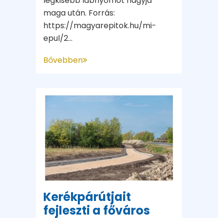
legkisebb lábnyomot hagyja
maga után. Forrás:
https://magyarepitok.hu/mi-
epul/2...
Bővebben
Kerékpárútjait
fejleszti a főváros