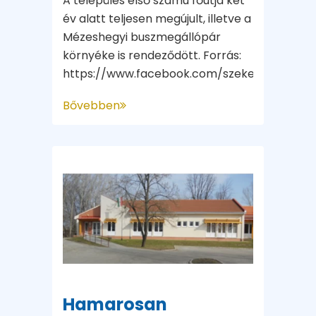
A település első számú főútja két
év alatt teljesen megújult, illetve a
Mézeshegyi buszmegállópár
környéke is rendeződött. Forrás:
https://www.facebook.com/szekelylaszlopa
Bővebben
Hamarosan