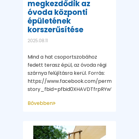
megkezdődik az
óvoda központi
épületének
korszerűsítése
2025.08.11
Mind a hat csoportszobához
fedett terasz épül, az óvoda régi
szárnya felújításra kerül. Forrás:
https://www.facebook.com/permalink.php?
story_fbid=pfbid0XHAVDTfrpRYwYKyA78QPv
Bővebben