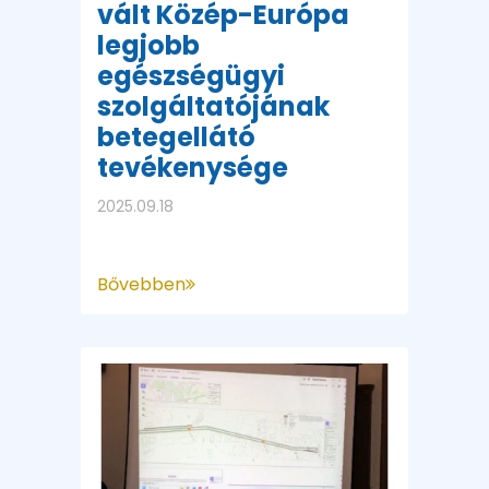
vált Közép-Európa
legjobb
egészségügyi
szolgáltatójának
betegellátó
tevékenysége
2025.09.18
Bővebben