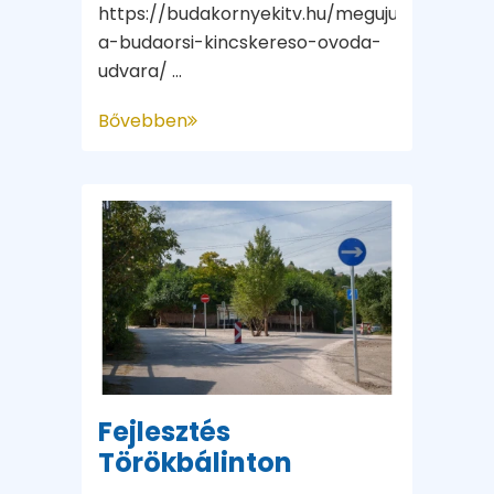
https://budakornyekitv.hu/megujult-
a-budaorsi-kincskereso-ovoda-
udvara/ ...
Bővebben
Fejlesztés
Törökbálinton