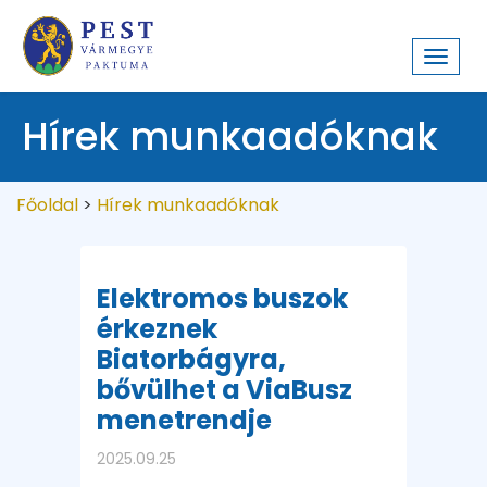
Toggl
navig
Hírek munkaadóknak
Főoldal
>
Hírek munkaadóknak
Elektromos buszok
érkeznek
Biatorbágyra,
bővülhet a ViaBusz
menetrendje
2025.09.25