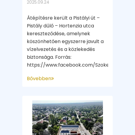
2025.09.24
Átépítésre került a Pistályi út –
Pistály dűlő – Hortenzia utca
kereszteződése, amelynek
köszönhetően egyszerre javult a
vízelvezetés és a közlekedés
biztonsága. Forrás:
https://www.facebook.com/SzokePeterPolgar
Bővebben