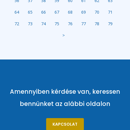
56
57
58
59
60
61
62
63
64
65
66
67
68
69
70
71
72
73
74
75
76
77
78
79
>
Amennyiben kérdése van, keressen
bennünket az alábbi oldalon
KAPCSOLAT