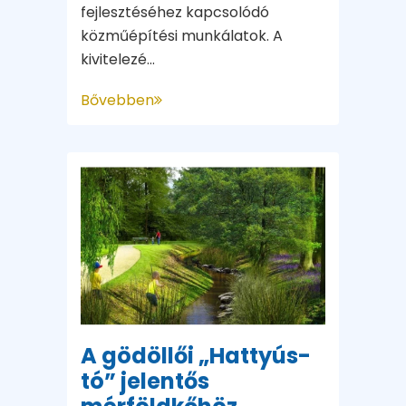
fejlesztéséhez kapcsolódó
közműépítési munkálatok. A
kivitelezé...
Bővebben
A gödöllői „Hattyús-
tó” jelentős