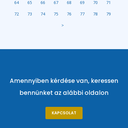
64
65
66
67
68
69
70
71
72
73
74
75
76
77
78
79
>
Amennyiben kérdése van, keressen
bennünket az alábbi oldalon
KAPCSOLAT