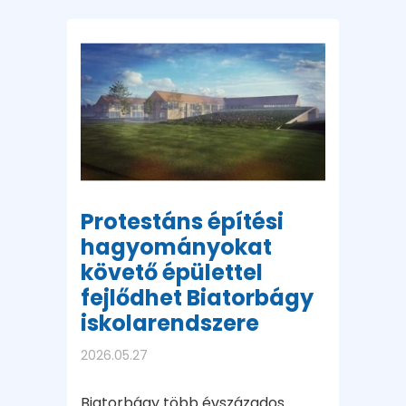
Protestáns építési
hagyományokat
követő épülettel
fejlődhet Biatorbágy
iskolarendszere
2026.05.27
Biatorbágy több évszázados