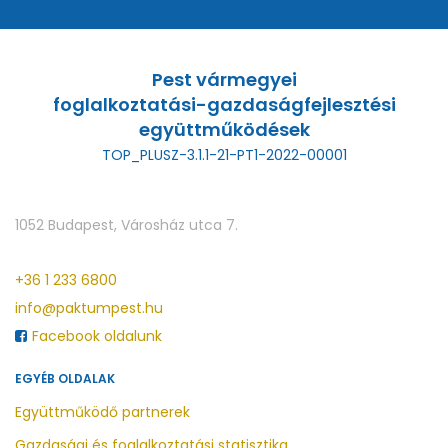
Pest vármegyei
foglalkoztatási-gazdaságfejlesztési
együttműködések
TOP_PLUSZ-3.1.1-21-PT1-2022-00001
1052 Budapest, Városház utca 7.
+36 1 233 6800
info@paktumpest.hu
Facebook oldalunk
EGYÉB OLDALAK
Együttműködő partnerek
Gazdasági és foglalkoztatási statisztika