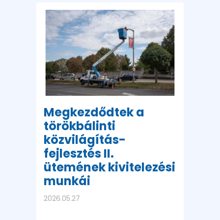
Megkezdődtek a
törökbálinti
közvilágítás-
fejlesztés II.
ütemének kivitelezési
munkái
2026.05.27