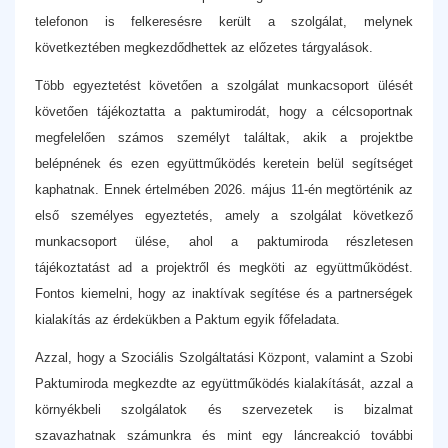
telefonon is felkeresésre került a szolgálat, melynek
következtében megkezdődhettek az előzetes tárgyalások.
Több egyeztetést követően a szolgálat munkacsoport ülését
követően tájékoztatta a paktumirodát, hogy a célcsoportnak
megfelelően számos személyt találtak, akik a projektbe
belépnének és ezen együttműködés keretein belül segítséget
kaphatnak. Ennek értelmében 2026. május 11-én megtörténik az
első személyes egyeztetés, amely a szolgálat következő
munkacsoport ülése, ahol a paktumiroda részletesen
tájékoztatást ad a projektről és megköti az együttműködést.
Fontos kiemelni, hogy az inaktívak segítése és a partnerségek
kialakítás az érdekükben a Paktum egyik főfeladata.
Azzal, hogy a Szociális Szolgáltatási Központ, valamint a Szobi
Paktumiroda megkezdte az együttműködés kialakítását, azzal a
környékbeli szolgálatok és szervezetek is bizalmat
szavazhatnak számunkra és mint egy láncreakció további