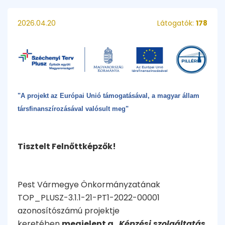
2026.04.20
Látogatók:
178
"A projekt az Európai Unió támogatásával, a magyar állam
társfinanszírozásával valósult meg"
Tisztelt Felnőttképzők!
Pest Vármegye Önkormányzatának
TOP_PLUSZ-3.1.1-21-PT1-2022-00001
azonosítószámú projektje
keretében
megjelent a
„Képzési szolgáltatás