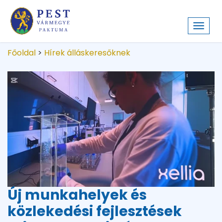
Toggl
navig
Főoldal
>
Hírek álláskeresőknek
Új munkahelyek és
közlekedési fejlesztések