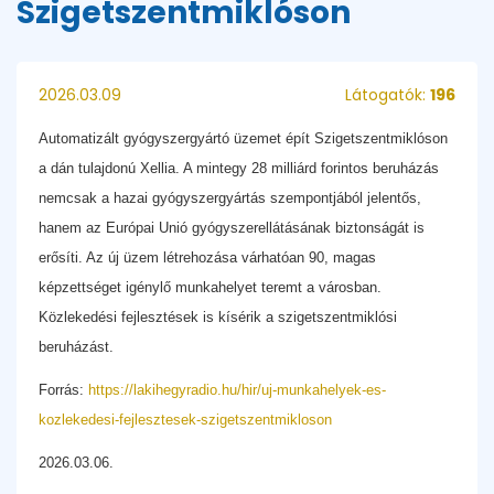
Szigetszentmiklóson
2026.03.09
Látogatók:
196
Automatizált gyógyszergyártó üzemet épít Szigetszentmiklóson
a dán tulajdonú Xellia. A mintegy 28 milliárd forintos beruházás
nemcsak a hazai gyógyszergyártás szempontjából jelentős,
hanem az Európai Unió gyógyszerellátásának biztonságát is
erősíti. Az új üzem létrehozása várhatóan 90, magas
képzettséget igénylő munkahelyet teremt a városban.
Közlekedési fejlesztések is kísérik a szigetszentmiklósi
beruházást.
Forrás:
https://lakihegyradio.hu/hir/uj-munkahelyek-es-
kozlekedesi-fejlesztesek-szigetszentmikloson
2026.03.06.