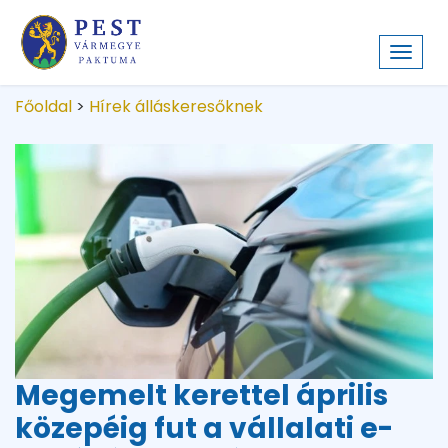
Toggl
navig
Főoldal
>
Hírek álláskeresőknek
Megemelt kerettel április
közepéig fut a vállalati e-