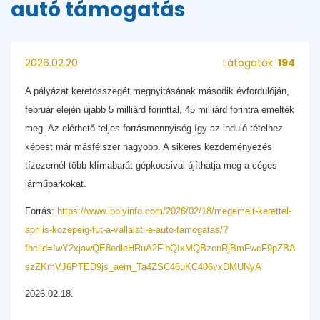
autó támogatás
2026.02.20
Látogatók:
194
A pályázat keretösszegét megnyitásának második évfordulóján,
február elején újabb 5 milliárd forinttal, 45 milliárd forintra emelték
meg. Az elérhető teljes forrásmennyiség így az induló tételhez
képest már másfélszer nagyobb. A sikeres kezdeményezés
tízezernél több klímabarát gépkocsival újíthatja meg a céges
járműparkokat.
Forrás:
https://www.ipolyinfo.com/2026/02/18/megemelt-kerettel-
aprilis-kozepeig-fut-a-vallalati-e-auto-tamogatas/?
fbclid=IwY2xjawQE8edleHRuA2FlbQIxMQBzcnRjBmFwcF9pZBAyMj
szZKmVJ6PTED9js_aem_Ta4ZSC46uKC406vxDMUNyA
2026.02.18.