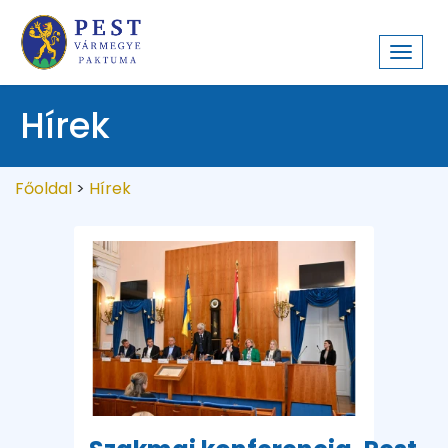
Toggl
navig
Hírek
Főoldal
>
Hírek