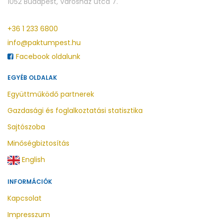
1052 Budapest, Városház utca 7.
+36 1 233 6800
info@paktumpest.hu
Facebook oldalunk
EGYÉB OLDALAK
Együttműködő partnerek
Gazdasági és foglalkoztatási statisztika
Sajtószoba
Minőségbiztosítás
English
INFORMÁCIÓK
Kapcsolat
Impresszum