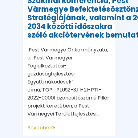
Szakmai konferencia, Pest
Vármegye Befektetésösztönz
Stratégiájának, valamint a 
2034 közötti időszakra
szóló akciótervének bemuta
Pest Vármegye Önkormányzata,
a „Pest Vármegyei
Foglalkoztatási-
gazdaságfejlesztési
Együttműködések”
című, TOP_PLUSZ-3.1.1-21-PT1-
2022-00001 azonosítószámú Pillér
projekt keretében, a Pest
Vármegyei Területfejlesztési...
Bővebben